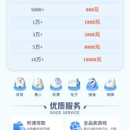
巴黎官方宣布帕乔阿什拉夫等五名球员正在进行个人专项训练以备战新赛季
2026-07-04
马卡报分析弗洛伦蒂诺今夏四大关键举措包括换帅换血与调解双星关系
2026-07-03
中超最新积分榜分析蓉城稳居榜首申花铜梁龙紧随其后铁人队形势堪忧
2026-07-02
恩比德与文班亚马同级别的天赋分析及其罚球技巧的深度探讨
2026-07-01
金州勇士队核心巴特勒库里携手签约中国李宁品牌引发热议
2026-06-30
媒体人分析广厦下赛季前景卡尔顿桑普森必须离队才能重建
2026-06-29
国足热身对手风格偏软是否需调整备战策略值得深思
2026-06-28
赫斯基直言斯洛特若被解职毫不意外观看球队比赛令人失望
2026-06-27
迪巴拉经纪人今日将与罗马高层会谈球员未来成焦点
2026-06-25
利物浦宣布赛季末主场仪式将送别萨拉赫与罗伯逊
2026-06-23
梅西与德保罗抵达国家队驻地晒照阿圭罗点赞引发球迷热议
2026-06-22