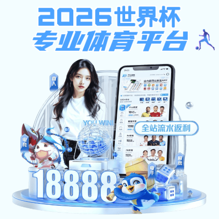
注册入口
首页
体育焦点
马竞对库库雷利亚报价不超过五千万切尔西坚持不降价
2026-08-08
吉鲁称布阿迪具备维埃拉与布斯克茨特质提升进球能力可为皇马效力
2026-08-07
法国队对阵塞内加尔左路首发竞争激烈杜埃与巴尔科拉争夺出场机会
2026-08-05
拉菲尼亚开启假期专注恢复伤病力争满血回归赛场
2026-08-04
火箭记者透露范弗里特将执行2500万美元球员选项继续留队
2026-08-03
佩杜拉透露科莫对查洛巴转会谈判兴趣不大国米仍在积极推动交易进程
2026-08-02
申台龙正式成为印尼豪门佩西加雅加达新任主教练引发关注
2026-08-01