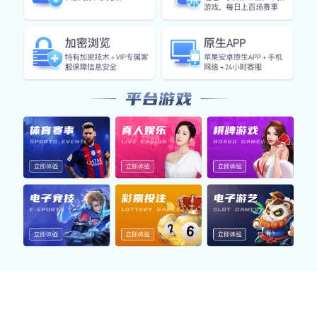
哈登关键时刻连得7分展现训练成果热爱这样的比赛瞬间
2026-06-21
贺希宁遭夹击无球可打广厦展现出更强执行力与团队合作
2026-06-20
弗莱分析东契奇和哈登伤病原因认为体重过重是关键因素
2026-06-19
拜仁功勋高层凯瑟琳克吕格尔加盟汉堡出任体育董事引发关注
2026-06-18
哈登强调首发球员需改善开局表现以提升球队整体竞争力
2026-06-17
奥利塞的逆袭之路：从青训失利到足球巨星的蜕变故事
2026-06-16
马尔基尼奥斯社交媒体庆祝巴黎队卫冕称历史与传奇的交汇时刻
2026-06-15
热内西奥有望成为马赛新任主帅细节问题仍待解决
2026-06-13
莫斯利谈锡安的激情与进步期待今年他将迎来更大的突破与成长
2026-06-12
马竞官方宣布卡尔多索右脚踝扭伤严重将接受手术治疗
2026-06-11