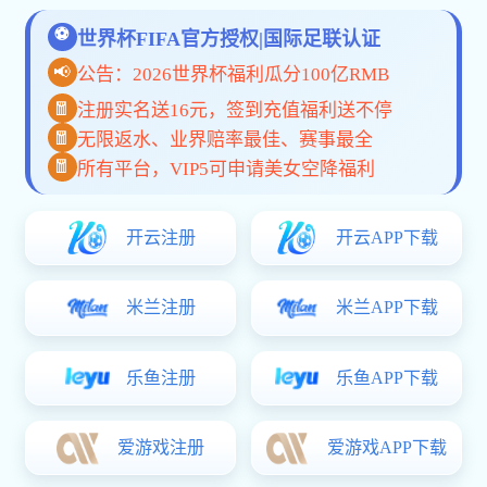
国米报价2100万镑琼斯交易红军要求更高未达成协议
2026-07-31
切尔西否认挖角皇马后卫卡雷拉斯的传闻消息源称并无意向
2026-07-30
曼城宣布八月韩国之行将与K联赛全明星和马竞进行友谊赛
2026-07-29
罗梅罗右膝韧带伤情加重萨比策意外撞击后立即冰敷处理
2026-07-28
黎巴嫩前锋奥马尔布吉尔正式加盟苏州东吴上赛季在温布尔登表现出色
2026-07-27
詹姆斯放弃代言费选择股份投资Beats品牌被收购后获利三千万
2026-07-26
东契奇与詹里赛季后保持联系但未施压留队决定
2026-07-25
姆巴佩女友分享成长经历从对足球无知到逐渐爱上这项运动
2026-07-23
各大媒体更新安德森转会费至116亿镑英超历史纪录仍由伊萨克保持
2026-07-20
帕托深情回忆米兰祝福伊布期待球队重返欧冠舞台
2026-07-19
某NBA球探称彼得森潜力超越比迪班萨有望达到克莱水平
2026-07-18