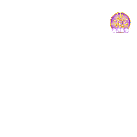
你可能喜欢
2026-08-02
#1