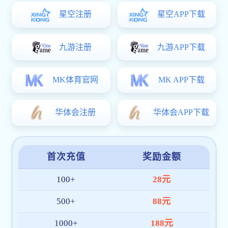
西足协主席提议2030世界杯决赛在西班牙举行德拉富恩特将继续执教国家队
2026-07-17
奥纳纳租借费高达150万明年将重返曼联成为全球收入前十门将
2026-07-16
阿迪为曼联设计的中国新年夹克谍照引发热议拉链独特绳结扣设计成亮点
2026-07-15
热刺与范赫克达成个人协议转会进展迅速引关注
2026-07-14
本赛季最佳阵容15人中竟然有4位杰伦引发热议
2026-07-13
奥纳纳仍在争夺曼联主力门将位置拉什福德转会价格未降引关注
2026-07-12
曼联今夏需引援应对卡塞米罗离队安德森巴莱巴等成潜在目标
2026-07-10
湖人期待东契奇恢复训练进展缓慢球迷心急如焚
2026-07-09
世界杯决赛高票价引发争议最高档票价飙升至三万美元引发公众关注
2026-07-08
马卡报道：霍安加西亚本赛季西甲表现出色15场零封场均失球仅07球
2026-07-07
火箭队困境分析：缺乏领导力的杜兰特还是年轻球员的平庸表现导致的问题
2026-07-05